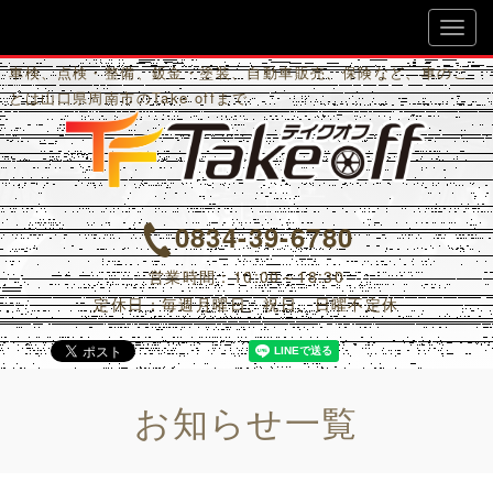
Ｔａｋｅ Ｏｆｆ
車検、点検・整備、鈑金・塗装、自動車販売、保険など、車のこ
とは山口県周南市のTake offまで
0834-39-6780
営業時間：10:00～18:30
定休日：毎週月曜日、祝日、日曜不定休
お知らせ
一覧