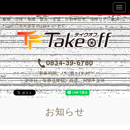
Ｔａｋｅ Ｏｆｆ
車検、点検・整備、鈑金・塗装、自動車販売、保険など、車のこ
とは山口県周南市のTake offまで
0834-39-6780
営業時間：10:00～18:30
定休日：毎週月曜日、祝日、日曜不定休
お知らせ