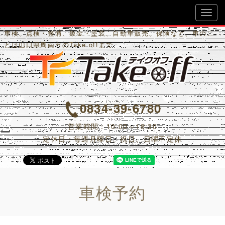
Ｔａｋｅ Ｏｆｆ
車検、点検・整備、鈑金・塗装、自動車販売、保険など、車のこ
とは山口県周南市のTake offまで
0834-39-6780
営業時間：10:00～18:30
定休日：毎週月曜日、祝日、日曜不定休
車検予約