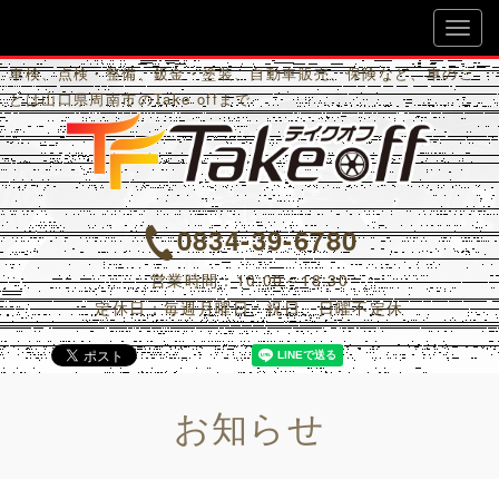
Ｔａｋｅ Ｏｆｆ
車検、点検・整備、鈑金・塗装、自動車販売、保険など、車のこ
とは山口県周南市のTake offまで
0834-39-6780
営業時間：10:00～18:30
定休日：毎週月曜日、祝日、日曜不定休
お知らせ