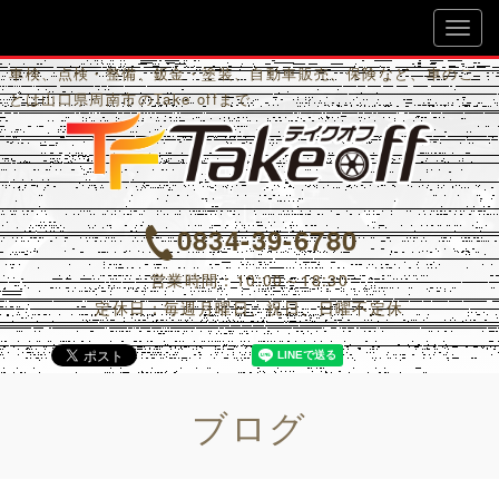
Ｔａｋｅ Ｏｆｆ
車検、点検・整備、鈑金・塗装、自動車販売、保険など、車のこ
とは山口県周南市のTake offまで
0834-39-6780
営業時間：10:00～18:30
定休日：毎週月曜日、祝日、日曜不定休
ブログ